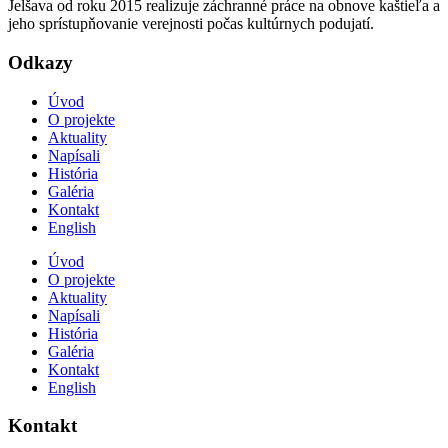
Jelšava od roku 2015 realizuje záchranné práce na obnove kaštieľa a
jeho sprístupňovanie verejnosti počas kultúrnych podujatí.
Odkazy
Úvod
O projekte
Aktuality
Napísali
História
Galéria
Kontakt
English
Úvod
O projekte
Aktuality
Napísali
História
Galéria
Kontakt
English
Kontakt