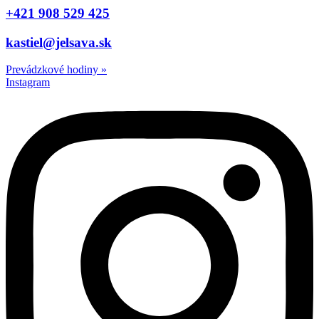
+421 908 529 425
kastiel@jelsava.sk
Prevádzkové hodiny
»
Instagram