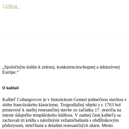
1
2
Next
„Spoločným úsilím k zelenej, konkurencieschopnej a inkluzívnej
Európe.“
O kaštieli
Kaštieľ Coburgovcov je v historickom Gemeri jedinečnou stavbou v
slohu francúzskeho klasicizmu. Trojpodlažný objekt z r. 1763 bol
pristavený k staršej renesančnej stavbe zo začiatku 17. storočia na
mieste údajného templárskeho kláštora. V zadnej časti kaštieľa sa
zachovali tri krídla s nárožnými vežami/baštami s obdĺžnikovým
pôdorysom, strieľňami a detailmi renesančných okien. Mesto