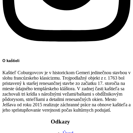
O kaštieli
Kaštieľ Coburgovcov je v historickom Gemeri jedinečnou stavbou v
slohu francúzskeho klasicizmu. Trojpodlažný objekt z r. 1763 bol
pristavený k staršej renesančnej stavbe zo začiatku 17. storočia na
mieste údajného templárskeho kláštora. V zadnej časti kaštieľa sa
zachovali tri krídla s nárožnými vežami/baštami s obdĺžnikovým
pôdorysom, strieľňami a detailmi renesančných okien. Mesto
Jelšava od roku 2015 realizuje záchranné práce na obnove kaštieľa a
jeho sprístupňovanie verejnosti počas kultúrnych podujatí.
Odkazy