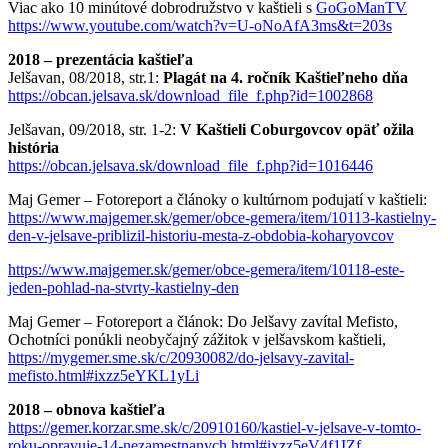
Viac ako 10 minútové dobrodružstvo v kaštieli s
GoGoManTV
https://www.youtube.com/watch?v=U-oNoAfA3ms&t=203s
2018 – prezentácia kaštieľa
Jelšavan, 08/2018, str.1:
Plagát na 4. ročník Kaštieľneho dňa
https://obcan.jelsava.sk/download_file_f.php?id=1002868
Jelšavan, 09/2018, str. 1-2:
V Kaštieli Coburgovcov opäť ožila
história
https://obcan.jelsava.sk/download_file_f.php?id=1016446
Maj Gemer – Fotoreport a článoky o kultúrnom podujatí v kaštieli:
https://www.majgemer.sk/gemer/obce-gemera/item/10113-kastielny-
den-v-jelsave-priblizil-historiu-mesta-z-obdobia-koharyovcov
https://www.majgemer.sk/gemer/obce-gemera/item/10118-este-
jeden-pohlad-na-stvrty-kastielny-den
Maj Gemer – Fotoreport a článok: Do Jelšavy zavítal Mefisto,
Ochotníci ponúkli neobyčajný zážitok v jelšavskom kaštieli,
https://mygemer.sme.sk/c/20930082/do-jelsavy-zavital-
mefisto.html#ixzz5eYKL1yLi
2018 – obnova kaštieľa
https://gemer.korzar.sme.sk/c/20910160/kastiel-v-jelsave-v-tomto-
roku-opravuje-14-nezamestnanych.html#ixzz5eV4f1IZf