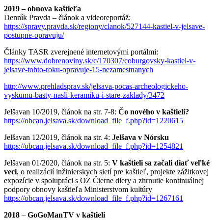
2019 – obnova kaštieľa
Denník Pravda – článok a videoreportáž:
https://spravy.pravda.sk/regiony/clanok/527144-kastiel-v-jelsave-
postupne-opravuju/
Články TASR zverejnené internetovými portálmi:
https://www.dobrenoviny.sk/c/170307/coburgovsky-kastiel-v-
jelsave-tohto-roku-opravuje-15-nezamestnanych
http://www.prehladsprav.sk/jelsava-pocas-archeologickeho-
vyskumu-basty-nasli-keramiku-i-stare-zaklady/3472
Jelšavan 10/2019, článok na str. 7-8:
Čo nového v kaštieli?
https://obcan.jelsava.sk/download_file_f.php?id=1220615
Jelšavan 12/2019, článok na str. 4:
Jelšava v Nórsku
https://obcan.jelsava.sk/download_file_f.php?id=1254821
Jelšavan 01/2020, článok na str. 5:
V kaštieli sa začali diať veľké
veci
, o realizácií inžinierskych sietí pre kaštieľ, projekte zážitkovej
expozície v spolupráci s OZ Čierne diery a zhrnutie kontinuálnej
podpory obnovy kaštieľa Ministerstvom kultúry
https://obcan.jelsava.sk/download_file_f.php?id=1267161
2018 – GoGoManTV v kaštieli