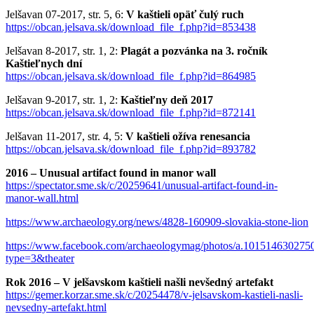
Jelšavan 07-2017, str. 5, 6:
V kaštieli opäť čulý ruch
https://obcan.jelsava.sk/download_file_f.php?id=853438
Jelšavan 8-2017, str. 1, 2:
Plagát a pozvánka na 3. ročník
Kaštieľnych dní
https://obcan.jelsava.sk/download_file_f.php?id=864985
Jelšavan 9-2017, str. 1, 2:
Kaštieľny deň 2017
https://obcan.jelsava.sk/download_file_f.php?id=872141
Jelšavan 11-2017, str. 4, 5:
V kaštieli ožíva renesancia
https://obcan.jelsava.sk/download_file_f.php?id=893782
2016 – Unusual artifact found in manor wall
https://spectator.sme.sk/c/20259641/unusual-artifact-found-in-
manor-wall.html
https://www.archaeology.org/news/4828-160909-slovakia-stone-lion
https://www.facebook.com/archaeologymag/photos/a.1015146302
type=3&theater
Rok 2016 – V jelšavskom kaštieli našli nevšedný artefakt
https://gemer.korzar.sme.sk/c/20254478/v-jelsavskom-kastieli-nasli-
nevsedny-artefakt.html