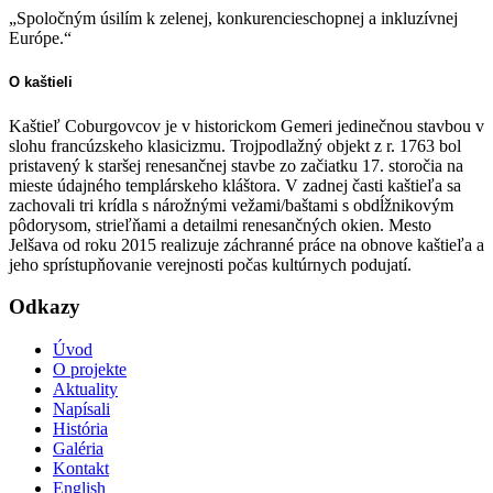
„Spoločným úsilím k zelenej, konkurencieschopnej a inkluzívnej
Európe.“
O kaštieli
Kaštieľ Coburgovcov je v historickom Gemeri jedinečnou stavbou v
slohu francúzskeho klasicizmu. Trojpodlažný objekt z r. 1763 bol
pristavený k staršej renesančnej stavbe zo začiatku 17. storočia na
mieste údajného templárskeho kláštora. V zadnej časti kaštieľa sa
zachovali tri krídla s nárožnými vežami/baštami s obdĺžnikovým
pôdorysom, strieľňami a detailmi renesančných okien. Mesto
Jelšava od roku 2015 realizuje záchranné práce na obnove kaštieľa a
jeho sprístupňovanie verejnosti počas kultúrnych podujatí.
Odkazy
Úvod
O projekte
Aktuality
Napísali
História
Galéria
Kontakt
English