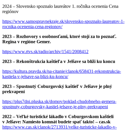
2024 –
Slovensko spoznalo laureátov 1. ročníka ocenenia Cena
regiónov
https://www.samospravnekraje.sk/slovensko-spoznalo-laureatov-1-
rocnika-ocenenia-cena-regionov/
2023 – Rozhovory s osobnosťami, ktoré stojí za to poznať.
Regina v regióne Gemer.
https://www.rtvs.sk/radio/archiv/1541/2008412
2023 – Rekonštrukcia kaštieľa v Jelšave sa blíži ku koncu
https://kultura.pravda.sk/na-citanie/clanok/658431-rekonstrukcia-
kastiela-v-jelsave-sa-blizi-ku-koncu/
2023 – Spustnutý Coburgovský kaštieľ v Jelšave je plný
prekvapení
https://plus7dni.pluska.sk/domov/poklad-chudobneho-gemera-
spustnuty-coburgovsky-kastiel-jelsave-je-plny-prekvapeni
2022 – Veľké turistické lákadlo v Coburgovskom kaštieli
v Jelšave: Namiesto komnát budete spať takto! – cas.sk
https://www.cas.sk/clanok/2713931/velke-turisticke-lakadlo-v-