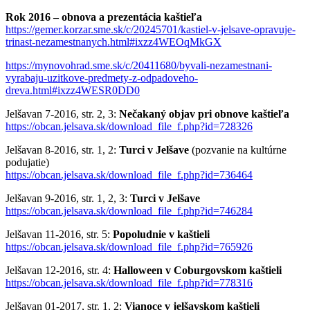
Rok 2016 – obnova a prezentácia kaštieľa
https://gemer.korzar.sme.sk/c/20245701/kastiel-v-jelsave-opravuje-
trinast-nezamestnanych.html#ixzz4WEOqMkGX
https://mynovohrad.sme.sk/c/20411680/byvali-nezamestnani-
vyrabaju-uzitkove-predmety-z-odpadoveho-
dreva.html#ixzz4WESR0DD0
Jelšavan 7-2016, str. 2, 3:
Nečakaný objav pri obnove kaštieľa
https://obcan.jelsava.sk/download_file_f.php?id=728326
Jelšavan 8-2016, str. 1, 2:
Turci v Jelšave
(pozvanie na kultúrne
podujatie)
https://obcan.jelsava.sk/download_file_f.php?id=736464
Jelšavan 9-2016, str. 1, 2, 3:
Turci v Jelšave
https://obcan.jelsava.sk/download_file_f.php?id=746284
Jelšavan 11-2016, str. 5:
Popoludnie v kaštieli
https://obcan.jelsava.sk/download_file_f.php?id=765926
Jelšavan 12-2016, str. 4:
Halloween v Coburgovskom kaštieli
https://obcan.jelsava.sk/download_file_f.php?id=778316
Jelšavan 01-2017, str. 1, 2:
Vianoce v jelšavskom kaštieli