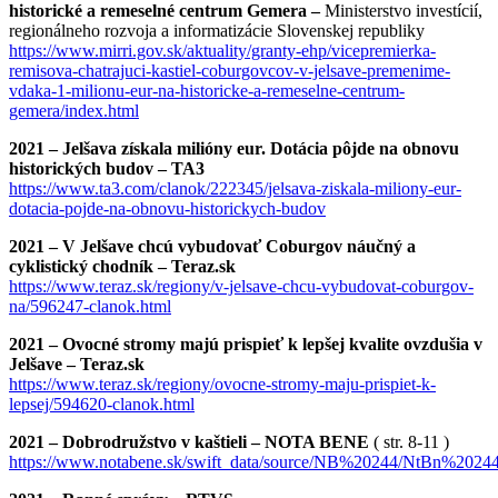
historické a remeselné centrum Gemera –
Ministerstvo investícií,
regionálneho rozvoja a informatizácie Slovenskej republiky
https://www.mirri.gov.sk/aktuality/granty-ehp/vicepremierka-
remisova-chatrajuci-kastiel-coburgovcov-v-jelsave-premenime-
vdaka-1-milionu-eur-na-historicke-a-remeselne-centrum-
gemera/index.html
2021 – Jelšava získala milióny eur. Dotácia pôjde na obnovu
historických budov – TA3
https://www.ta3.com/clanok/222345/jelsava-ziskala-miliony-eur-
dotacia-pojde-na-obnovu-historickych-budov
2021 – V Jelšave chcú vybudovať Coburgov náučný a
cyklistický chodník – Teraz.sk
https://www.teraz.sk/regiony/v-jelsave-chcu-vybudovat-coburgov-
na/596247-clanok.html
2021 – Ovocné stromy majú prispieť k lepšej kvalite ovzdušia v
Jelšave – Teraz.sk
https://www.teraz.sk/regiony/ovocne-stromy-maju-prispiet-k-
lepsej/594620-clanok.html
2021 – Dobrodružstvo v kaštieli – NOTA BENE
( str. 8-11 )
https://www.notabene.sk/swift_data/source/NB%20244/NtBn%20244