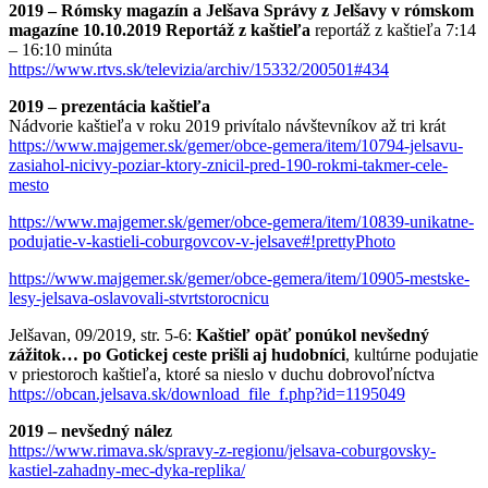
2019 – Rómsky magazín a Jelšava Správy z Jelšavy v rómskom
magazíne 10.10.2019 Reportáž z kaštieľa
reportáž z kaštieľa 7:14
– 16:10 minúta
https://www.rtvs.sk/televizia/archiv/15332/200501#434
2019 – prezentácia kaštieľa
Nádvorie kaštieľa v roku 2019 privítalo návštevníkov až tri krát
https://www.majgemer.sk/gemer/obce-gemera/item/10794-jelsavu-
zasiahol-nicivy-poziar-ktory-znicil-pred-190-rokmi-takmer-cele-
mesto
https://www.majgemer.sk/gemer/obce-gemera/item/10839-unikatne-
podujatie-v-kastieli-coburgovcov-v-jelsave#!prettyPhoto
https://www.majgemer.sk/gemer/obce-gemera/item/10905-mestske-
lesy-jelsava-oslavovali-stvrtstorocnicu
Jelšavan, 09/2019, str. 5-6:
Kaštieľ opäť ponúkol nevšedný
zážitok… po Gotickej ceste prišli aj hudobníci
, kultúrne podujatie
v priestoroch kaštieľa, ktoré sa nieslo v duchu dobrovoľníctva
https://obcan.jelsava.sk/download_file_f.php?id=1195049
2019 – nevšedný nález
https://www.rimava.sk/spravy-z-regionu/jelsava-coburgovsky-
kastiel-zahadny-mec-dyka-replika/