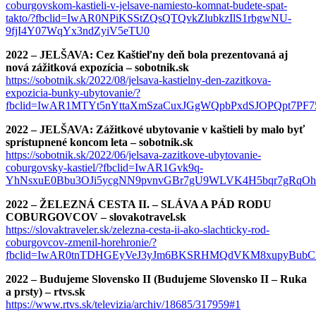
coburgovskom-kastieli-v-jelsave-namiesto-komnat-budete-spat-
takto/?fbclid=IwAR0NPiKSStZQsQTQvkZlubkzIlS1rbgwNU-
9fjI4Y07WqYx3ndZyiV5eTU0
2022 – JELŠAVA: Cez Kaštieľny deň bola prezentovaná aj
nová zážitková expozícia – sobotnik.sk
https://sobotnik.sk/2022/08/jelsava-kastielny-den-zazitkova-
expozicia-bunky-ubytovanie/?
fbclid=IwAR1MTYt5nYttaXmSzaCuxJGgWQpbPxdSJOPQpt7PF7
2022 – JELŠAVA: Zážitkové ubytovanie v kaštieli by malo byť
sprístupnené koncom leta – sobotnik.sk
https://sobotnik.sk/2022/06/jelsava-zazitkove-ubytovanie-
coburgovsky-kastiel/?fbclid=IwAR1Gvk9q-
YhNsxuE0Bbu3OJi5ycgNN9pvnvGBr7gU9WLVK4H5bqr7gRqOh
2022 – ŽELEZNÁ CESTA II. – SLÁVA A PÁD RODU
COBURGOVCOV – slovakotravel.sk
https://slovaktraveler.sk/zelezna-cesta-ii-ako-slachticky-rod-
coburgovcov-zmenil-horehronie/?
fbclid=IwAR0tnTDHGEyVeJ3yJm6BKSRHMQdVKM8xupyBubClB
2022 – Budujeme Slovensko II (Budujeme Slovensko II – Ruka
a prsty) – rtvs.sk
https://www.rtvs.sk/televizia/archiv/18685/317959#1