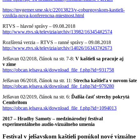
https://mygemer.sme.sk/c/22013823/v-coburgovskom-kastieli-
vznikla-nova-konferencna-miestnost.html
RTVS – hlavné správy – 09.08.2018
http://www.rtvs.sk/televizia/archiv/13982/163454#2574
Rozšírená verzia – RTVS – ranné správy – 09.08.2018
http://www.rtvs.sk/televizia/archiv/14026/163437#2673
Jelšavan 02/2018, článok na str. 7-8:
V kaštieli sa pracuje aj
v zime
https://obcan.jelsava.sk/download_file_f.php?id=931758
Jelšavan 06/2018, článok na str. 11:
Strecha kaštieľa v novom šate
https://obcan.jelsava.sk/download_file_f.php?id=979280
Jelšavan 02/2019, článok na str. 6:
Ďalšia časť strechy pokrytá
Cembritom
https://obcan.jelsava.sk/download_file_f.php?id=1094013
2017 – Hradby Samoty – medzinárodný festival
experimentálneho audio-vizuálneho umenia
Festival v jelšavskom kaštieli ponúkol nové vizuálne