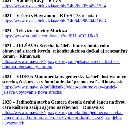
2021 – Ranné správy – RTVS
https://www.rtvs.sk/televizia/archiv/14026/295045#1524
2021 – Večera s Havranom – RTVS
( 28 minúta )
https://www.rtvs.sk/televizia/archiv/14084/288804#1683
2021 – Televízne noviny Markíza
https://www.youtube.com/watch?v=6HJmCOtHkx0
2021 – JELŠAVA: Strecha kaštieľa bude v tomto roku
obnovená z troch štvrtín, rekonštrukcie sa dočkal aj renesančný
komín – Rimava.sk
https://www.rimava.sk/spravy-z-regionu/jelsava-strecha-kastiela-
obnova-renesancny-komin/
2021 – VIDEO: Monumentálny gemerský kaštieľ dostáva novú
strechu, čoskoro sa v ňom bude dať prenocovať – Rimava.sk
https://www.rimava.sk/publicistika/video-coburgovsky-kastiel-
jelsava-ubytovanie-nova-strecha/
2020 – Jedinečná stavba Gemera dostala druhú šancu na život,
čaro kaštieľa zažijú aj jeho návštevníci – Rimava.sk
https://www.rimava.sk/spravy-z-regionu/kultura/jedinecna-stavba-
gemera-dostala-druhu-sancu-na-zivot-caro-kastiela-zaziju-aj-jeho-
navstevnici/