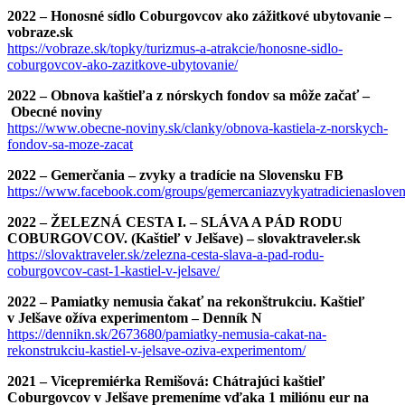
2022 – Honosné sídlo Coburgovcov ako zážitkové ubytovanie –
vobraze.sk
https://vobraze.sk/topky/turizmus-a-atrakcie/honosne-sidlo-
coburgovcov-ako-zazitkove-ubytovanie/
2022 – Obnova kaštieľa z nórskych fondov sa môže začať –
Obecné noviny
https://www.obecne-noviny.sk/clanky/obnova-kastiela-z-norskych-
fondov-sa-moze-zacat
2022 – Gemerčania – zvyky a tradície na Slovensku FB
https://www.facebook.com/groups/gemercaniazvykyatradicienaslov
2022 – ŽELEZNÁ CESTA I. – SLÁVA A PÁD RODU
COBURGOVCOV. (Kaštieľ v Jelšave)
– slovaktraveler.sk
https://slovaktraveler.sk/zelezna-cesta-slava-a-pad-rodu-
coburgovcov-cast-1-kastiel-v-jelsave/
2022 – Pamiatky nemusia čakať na rekonštrukciu. Kaštieľ
v Jelšave ožíva experimentom – Denník N
https://dennikn.sk/2673680/pamiatky-nemusia-cakat-na-
rekonstrukciu-kastiel-v-jelsave-oziva-experimentom/
2021 – Vicepremiérka Remišová: Chátrajúci kaštieľ
Coburgovcov v Jelšave premeníme vďaka 1 miliónu eur na