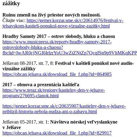
zážitky
Ruinu zmenil na živý priestor nových možností.
Čítajte viac:
https://gemer.korzar.sme.sk/c/20614976/festival-v-
jelsavskom-kastieli-ponukol-nove-vizualne-zazitky.html
Hradby Samoty 2017 – ostrov slobody, hluku a chaosu
https://www.musicpress.sk/reporty/hradby-samoty-2017-
ostrovslobody-hluku-a-chaosu?
fbclid=IwAR0cjNGI6IrlzrYoU3wZtZNtZp7QcqISn9p9VhMKqK
Jelšavan 08-2017, str. 7, 8:
Festival v kaštieli ponúkol nové audio-
vizuálne zážitky
https://obcan.jelsava.sk/download_file_f.php?id=864985
2017 – obnova a prezentácia kaštieľa
https://www.teraz.sk/regiony/kastielny-den-v-jelsave-
program/276695-clanok.html
https://gemer.korzar.sme.sk/c/20635907/kastielny-den-v-jelsave-
priblizil-historiu-nebola-nudza-ani-o-zabavu.html
Jelšavan 05-2017, str. 1:
Návšteva nórskej veľvyslankyne
v Jelšave
https://obcan.jelsava.sk/download_file_f.php?id=829917