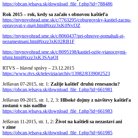
https://obcan.jelsava.sk/download_file_f.php?id=788486
Rok 2015 – rok, kedy sa začalo s obnovou kaštieľa
https://mynovohrad.sme.sk/c/7763295/coburgovsky-kastiel-zacnu-
opravovat-v-maji.html#ixzz3xK0NvI3Z
https://mynovohrad.sme.sk/c/8060437/pri-obnove-pomahali-aj-
nezamestnani.html#ixzz3xK02RB1F
https://mynovohrad.sme.sk/c/8095198/kastiel-ozije-vianocnymi-
trhmi.html#ixzz3xK3SApOI
RTVS – hlavné správy – 23.12.2015
https://www.rtvs.sk/televizia/archiv/13982/83390#2523
Jelšavan 07-2015, str. 1:
Zažije kaštieľ druhú renesanciu?
https://obcan.jelsava.sk/download_file_f.php?id=661981
Jelšavan 09-2015, str. 1, 2, 3:
Hlboké dojmy z návštevy kaštieľa
zostanú v nás nadlho
https://obcan.jelsava.sk/download_file_f.php?id=661983
Jelšavan 11-2015, str. 1, 2:
Život na kaštieli sa nezastaví ani
v zime
https://obcan.jelsava.sk/download_file_f.php?id=661985