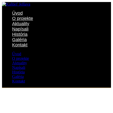
Úvod
O projekte
Aktuality
Napísali
História
Galéria
Kontakt
Úvod
O projekte
Aktuality
Napísali
História
Galéria
Kontakt
Deň architektúry 2025