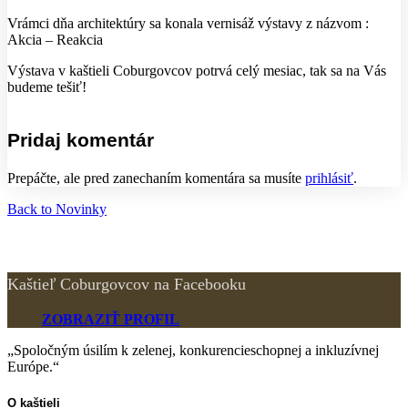
Vrámci dňa architektúry sa konala vernisáž výstavy z názvom :
Akcia – Reakcia
Výstava v kaštieli Coburgovcov potrvá celý mesiac, tak sa na Vás
budeme tešiť!
Pridaj komentár
Prepáčte, ale pred zanechaním komentára sa musíte
prihlásiť
.
Back to Novinky
Kaštieľ Coburgovcov na Facebooku
ZOBRAZIŤ PROFIL
„Spoločným úsilím k zelenej, konkurencieschopnej a inkluzívnej
Európe.“
O kaštieli