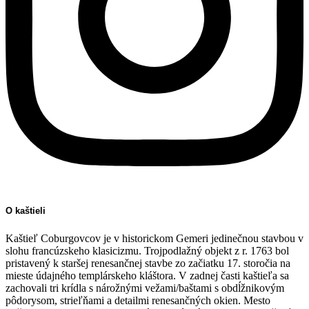
O kaštieli
Kaštieľ Coburgovcov je v historickom Gemeri jedinečnou stavbou v
slohu francúzskeho klasicizmu. Trojpodlažný objekt z r. 1763 bol
pristavený k staršej renesančnej stavbe zo začiatku 17. storočia na
mieste údajného templárskeho kláštora. V zadnej časti kaštieľa sa
zachovali tri krídla s nárožnými vežami/baštami s obdĺžnikovým
pôdorysom, strieľňami a detailmi renesančných okien. Mesto