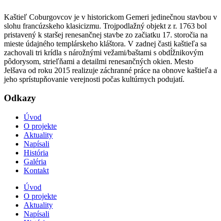
Kaštieľ Coburgovcov je v historickom Gemeri jedinečnou stavbou v
slohu francúzskeho klasicizmu. Trojpodlažný objekt z r. 1763 bol
pristavený k staršej renesančnej stavbe zo začiatku 17. storočia na
mieste údajného templárskeho kláštora. V zadnej časti kaštieľa sa
zachovali tri krídla s nárožnými vežami/baštami s obdĺžnikovým
pôdorysom, strieľňami a detailmi renesančných okien. Mesto
Jelšava od roku 2015 realizuje záchranné práce na obnove kaštieľa a
jeho sprístupňovanie verejnosti počas kultúrnych podujatí.
Odkazy
Úvod
O projekte
Aktuality
Napísali
História
Galéria
Kontakt
Úvod
O projekte
Aktuality
Napísali