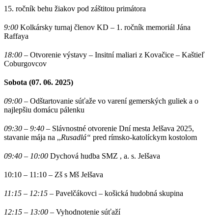
15. ročník behu žiakov pod záštitou primátora
9:00
Kolkársky turnaj členov KD – 1. ročník memoriál Jána
Raffaya
18:00
– Otvorenie výstavy – Insitní maliari z Kovačice – Kaštieľ
Coburgovcov
Sobota (07. 06. 2025)
09:00
– Odštartovanie súťaže vo varení gemerských guliek a o
najlepšiu domácu pálenku
09:30 – 9:40
– Slávnostné otvorenie Dní mesta Jelšava 2025,
stavanie mája na ,,
Rusadlá“
pred rímsko-katolíckym kostolom
09:40 – 10:00
Dychová hudba SMZ , a. s. Jelšava
10:10 – 11:10 – Zš s Mš Jelšava
11:15 – 12:15
– Pavelčákovci – košická hudobná skupina
12:15 – 13:00
– Vyhodnotenie súťaží