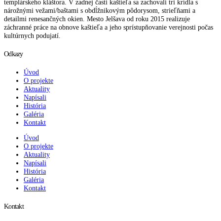
templárskeho kláštora. V zadnej časti kaštieľa sa zachovali tri krídla s
nárožnými vežami/baštami s obdĺžnikovým pôdorysom, strieľňami a
detailmi renesančných okien. Mesto Jelšava od roku 2015 realizuje
záchranné práce na obnove kaštieľa a jeho sprístupňovanie verejnosti počas
kultúrnych podujatí.
Odkazy
Úvod
O projekte
Aktuality
Napísali
História
Galéria
Kontakt
Úvod
O projekte
Aktuality
Napísali
História
Galéria
Kontakt
Kontakt