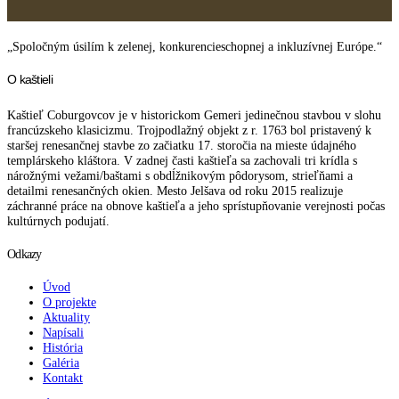
„Spoločným úsilím k zelenej, konkurencieschopnej a inkluzívnej Európe.“
O kaštieli
Kaštieľ Coburgovcov je v historickom Gemeri jedinečnou stavbou v slohu
francúzskeho klasicizmu. Trojpodlažný objekt z r. 1763 bol pristavený k
staršej renesančnej stavbe zo začiatku 17. storočia na mieste údajného
templárskeho kláštora. V zadnej časti kaštieľa sa zachovali tri krídla s
nárožnými vežami/baštami s obdĺžnikovým pôdorysom, strieľňami a
detailmi renesančných okien. Mesto Jelšava od roku 2015 realizuje
záchranné práce na obnove kaštieľa a jeho sprístupňovanie verejnosti počas
kultúrnych podujatí.
Odkazy
Úvod
O projekte
Aktuality
Napísali
História
Galéria
Kontakt