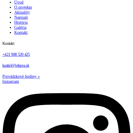
Úvod
O projekte
Aktuality
Napísali
História
Galéria
Kontakt
Kontakt
+421 908 529 425
kastiel@jelsava.sk
Prevádzkové hodiny
»
Instagram