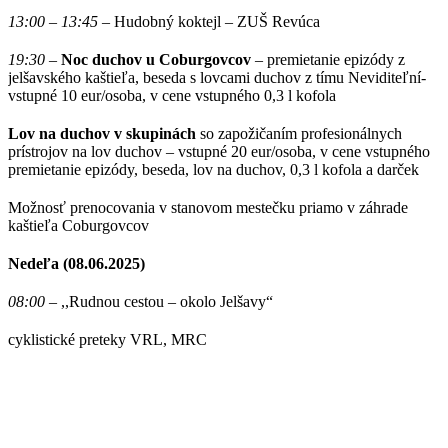
13:00 – 13:45
– Hudobný koktejl – ZUŠ Revúca
19:30
–
Noc duchov u Coburgovcov
– premietanie epizódy z
jelšavského kaštieľa, beseda s lovcami duchov z tímu Neviditeľní-
vstupné 10 eur/osoba, v cene vstupného 0,3 l kofola
Lov na duchov v skupinách
so zapožičaním profesionálnych
prístrojov na lov duchov – vstupné 20 eur/osoba, v cene vstupného
premietanie epizódy, beseda, lov na duchov, 0,3 l kofola a darček
Možnosť prenocovania v stanovom mestečku priamo v záhrade
kaštieľa Coburgovcov
Nedeľa (08.06.2025)
08:00
– ,,Rudnou cestou – okolo Jelšavy“
cyklistické preteky VRL, MRC