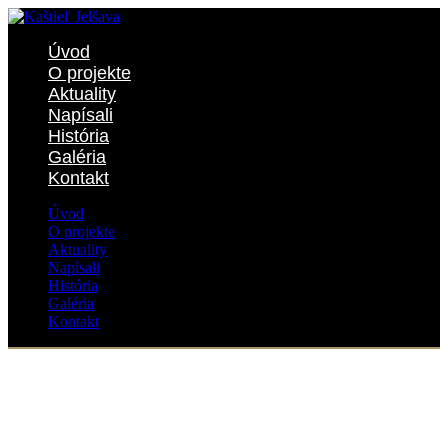
Úvod
O projekte
Aktuality
Napísali
História
Galéria
Kontakt
Úvod
O projekte
Aktuality
Napísali
História
Galéria
Kontakt
FESTIVAL DEŇ ARCHITEKTÚRY