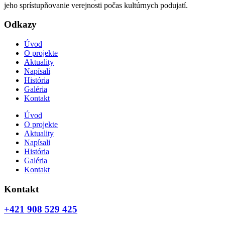
jeho sprístupňovanie verejnosti počas kultúrnych podujatí.
Odkazy
Úvod
O projekte
Aktuality
Napísali
História
Galéria
Kontakt
Úvod
O projekte
Aktuality
Napísali
História
Galéria
Kontakt
Kontakt
+421 908 529 425