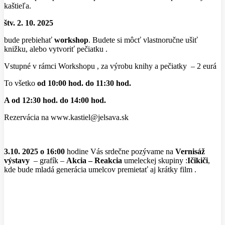
kaštieľa.
štv. 2. 10. 2025
bude prebiehať
workshop
. Budete si môcť vlastnoručne ušiť
knižku, alebo vytvoriť pečiatku .
Vstupné v rámci Workshopu , za výrobu knihy a pečiatky – 2 eurá
To všetko
od 10:00 hod. do 11:30 hod.
A od 12:30 hod. do 14:00 hod.
Rezervácia na www.kastiel@jelsava.sk
3.10. 2025 o 16:00
hodine Vás srdečne pozývame na
Vernisáž
výstavy
– grafík –
Akcia – Reakcia
umeleckej skupiny :
Ičikiči
,
kde bude mladá generácia umelcov premietať aj krátky film .