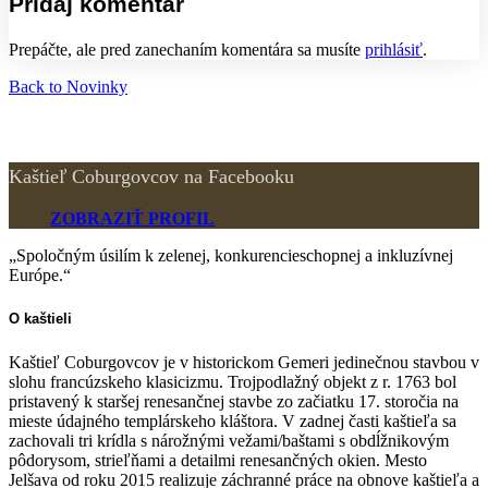
Pridaj komentár
Prepáčte, ale pred zanechaním komentára sa musíte
prihlásiť
.
Back to Novinky
Kaštieľ Coburgovcov na Facebooku
ZOBRAZIŤ PROFIL
„Spoločným úsilím k zelenej, konkurencieschopnej a inkluzívnej
Európe.“
O kaštieli
Kaštieľ Coburgovcov je v historickom Gemeri jedinečnou stavbou v
slohu francúzskeho klasicizmu. Trojpodlažný objekt z r. 1763 bol
pristavený k staršej renesančnej stavbe zo začiatku 17. storočia na
mieste údajného templárskeho kláštora. V zadnej časti kaštieľa sa
zachovali tri krídla s nárožnými vežami/baštami s obdĺžnikovým
pôdorysom, strieľňami a detailmi renesančných okien. Mesto
Jelšava od roku 2015 realizuje záchranné práce na obnove kaštieľa a