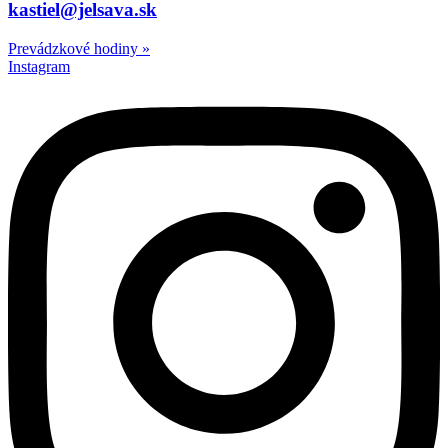
kastiel@jelsava.sk
Prevádzkové hodiny
»
Instagram