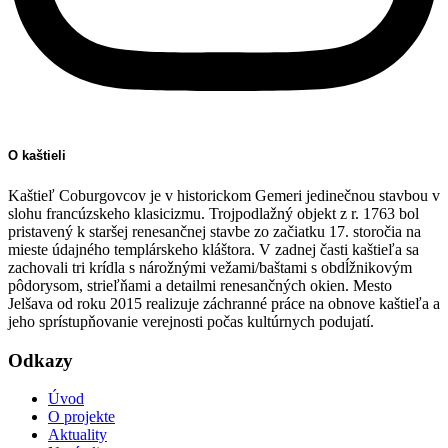
O kaštieli
Kaštieľ Coburgovcov je v historickom Gemeri jedinečnou stavbou v
slohu francúzskeho klasicizmu. Trojpodlažný objekt z r. 1763 bol
pristavený k staršej renesančnej stavbe zo začiatku 17. storočia na
mieste údajného templárskeho kláštora. V zadnej časti kaštieľa sa
zachovali tri krídla s nárožnými vežami/baštami s obdĺžnikovým
pôdorysom, strieľňami a detailmi renesančných okien. Mesto
Jelšava od roku 2015 realizuje záchranné práce na obnove kaštieľa a
jeho sprístupňovanie verejnosti počas kultúrnych podujatí.
Odkazy
Úvod
O projekte
Aktuality