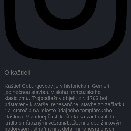
O kaštieli
Kaštieľ Coburgovcov je v historickom Gemeri
jedinečnou stavbou v slohu francúzskeho
klasicizmu. Trojpodlažný objekt z r. 1763 bol
pristavený k staršej renesančnej stavbe zo začiatku
17. storočia na mieste údajného templárskeho
kláštora. V zadnej časti kaštieľa sa zachovali tri
krídla s nárožnými vežami/baštami s obdĺžnikovým
pôdorysom, strieľňami a detailmi renesančných