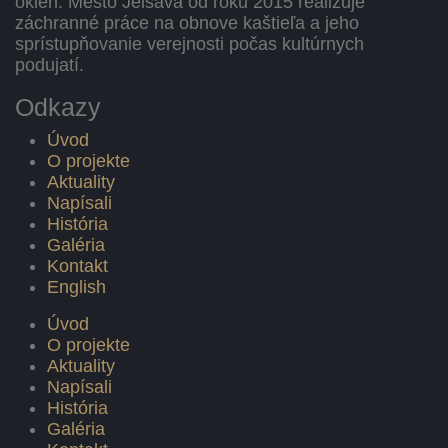
okien. Mesto Jelšava od roku 2015 realizuje
záchranné práce na obnove kaštieľa a jeho
sprístupňovanie verejnosti počas kultúrnych
podujatí.
Odkazy
Úvod
O projekte
Aktuality
Napísali
História
Galéria
Kontakt
English
Úvod
O projekte
Aktuality
Napísali
História
Galéria