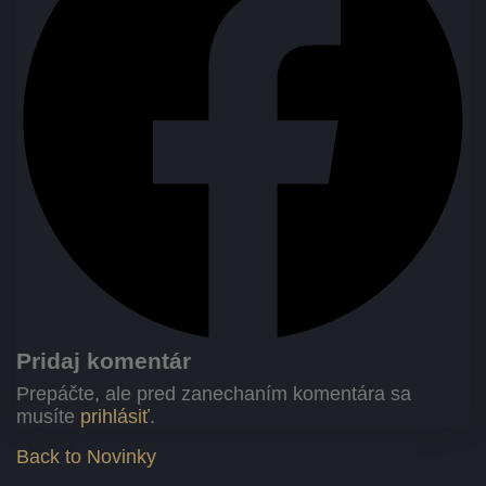
Pridaj komentár
Prepáčte, ale pred zanechaním komentára sa
musíte
prihlásiť
.
Back to Novinky