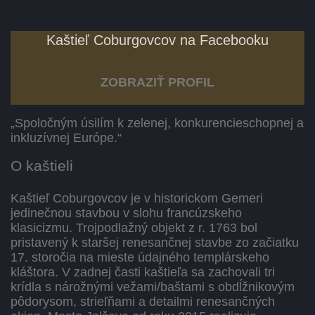
Kaštieľ Coburgovcov na Facebooku
ZOBRAZIŤ PROFIL
„Spoločným úsilím k zelenej, konkurencieschopnej a
inkluzívnej Európe.“
O kaštieli
Kaštieľ Coburgovcov je v historickom Gemeri
jedinečnou stavbou v slohu francúzskeho
klasicizmu. Trojpodlažný objekt z r. 1763 bol
pristavený k staršej renesančnej stavbe zo začiatku
17. storočia na mieste údajného templárskeho
kláštora. V zadnej časti kaštieľa sa zachovali tri
krídla s nárožnými vežami/baštami s obdĺžnikovým
pôdorysom, strieľňami a detailmi renesančných