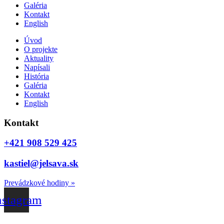
Galéria
Kontakt
English
Úvod
O projekte
Aktuality
Napísali
História
Galéria
Kontakt
English
Kontakt
+421 908 529 425
kastiel@jelsava.sk
Prevádzkové hodiny
»
nstagram