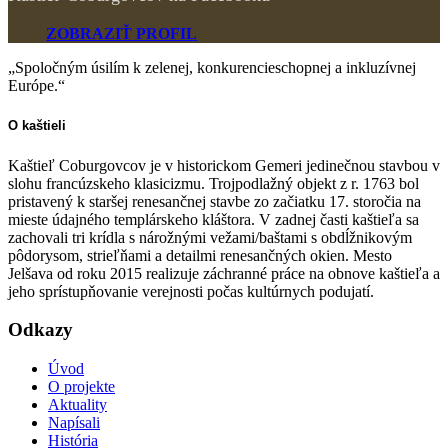
ZOBRAZIŤ PROFIL
„Spoločným úsilím k zelenej, konkurencieschopnej a inkluzívnej
Európe.“
O kaštieli
Kaštieľ Coburgovcov je v historickom Gemeri jedinečnou stavbou v
slohu francúzskeho klasicizmu. Trojpodlažný objekt z r. 1763 bol
pristavený k staršej renesančnej stavbe zo začiatku 17. storočia na
mieste údajného templárskeho kláštora. V zadnej časti kaštieľa sa
zachovali tri krídla s nárožnými vežami/baštami s obdĺžnikovým
pôdorysom, strieľňami a detailmi renesančných okien. Mesto
Jelšava od roku 2015 realizuje záchranné práce na obnove kaštieľa a
jeho sprístupňovanie verejnosti počas kultúrnych podujatí.
Odkazy
Úvod
O projekte
Aktuality
Napísali
História