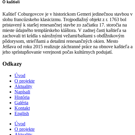
O kaštieli
Kaštieľ Coburgovcov je v historickom Gemeri jedinečnou stavbou v
slohu francúzskeho klasicizmu. Trojpodlažný objekt z r. 1763 bol
pristavený k staršej renesančnej stavbe zo začiatku 17. storočia na
mieste údajného templárskeho kláštora. V zadnej časti kaštieľa sa
zachovali tri krídla s nárožnými vežami/baštami s obdĺžnikovým
pôdorysom, strieľňami a detailmi renesančných okien. Mesto
Jelšava od roku 2015 realizuje záchranné práce na obnove kaštieľa a
jeho sprístupňovanie verejnosti počas kultúrnych podujatí.
Odkazy
Úvod
O projekte
Aktuality
Napísali
História
Galéria
Kontakt
English
Úvod
O projekte
Aktuality